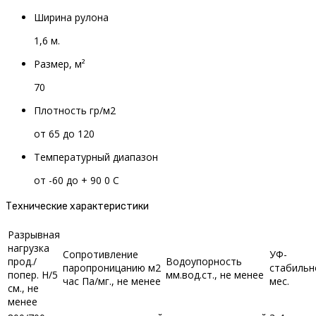
Ширина рулона
1,6 м.
Размер, м²
70
Плотность гр/м2
от 65 до 120
Температурный диапазон
от -60 до + 90 0 С
Технические характеристики
Разрывная
нагрузка
Сопротивление
УФ-
прод./
Водоупорность
паропроницанию м2
стабильн
попер. Н/5
мм.вод.ст., не менее
час Па/мг., не менее
мес.
см., не
менее