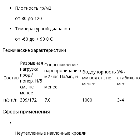
Плотность гр/м2
от 80 до 120
Температурный диапазон
от -60 до + 90 0 С
Технические характеристики
Разрывная
Сопротивление
нагрузка
паропроницанию
Водоупорность
УФ-
прод./
м2 час Па/мг., н
Состав
мм.вод.ст., не
стабильно
попер. Н/5
менее
мес.
см., не
менее
менее
п/э п/п
399/172
7,0
1000
3-4
Сферы применения
Неутепленные наклонные кровли