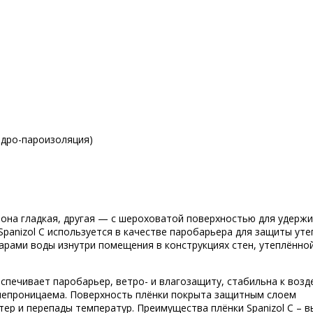
Гидро-пароизоляция)
орона гладкая, другая — с шероховатой поверхностью для удерж
Spanizol С используется в качестве паробарьера для защиты ут
арами воды изнутри помещения в конструкциях стен, утеплённо
спечивает паробарьер, ветро- и влагозащиту, стабильна к воз
непроницаема. Поверхность плёнки покрыта защитным слоем
ер и перепады температур. Преимущества плёнки Spanizol С – в