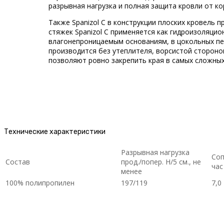
разрывная нагрузка и полная защита кровли от ко
Также Spanizol С в конструкции плоских кровель 
стяжек Spanizol С применяется как гидроизоляци
влагонепроницаемым основаниям, в цокольных пе
производится без утеплителя, ворсистой стороной
позволяют ровно закрепить края в самых сложных 
Технические характеристики
Разрывная нагрузка
Соп
Состав
прод./попер. Н/5 см., не
час
менее
100% полипропилен
197/119
7,0