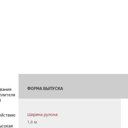
ФОРМА ВЫПУСКА
ивания
еплителя
й
Ширина рулона:
действию
1,6 м.
ысокая