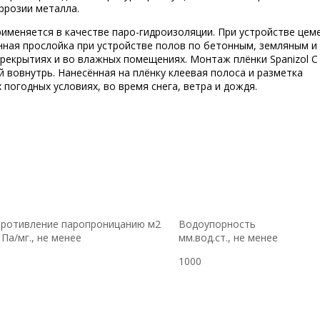
ррозии металла.
применяется в качестве паро-гидроизоляции. При устройстве цем
онная прослойка при устройстве полов по бетонным, земляным и
рекрытиях и во влажных помещениях. Монтаж плёнки Spanizol С
 вовнутрь. Нанесённая на плёнку клеевая полоса и разметка
погодных условиях, во время снега, ветра и дождя.
ротивление паропроницанию м2
Водоупорность
 Па/мг., не менее
мм.вод.ст., не менее
1000